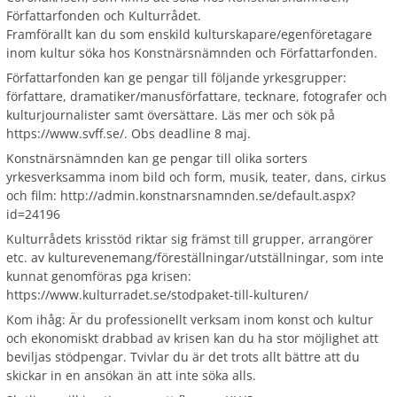
Författarfonden och Kulturrådet.
Framförallt kan du som enskild kulturskapare/egenföretagare
inom kultur söka hos Konstnärsnämnden och Författarfonden.
Författarfonden kan ge pengar till följande yrkesgrupper:
författare, dramatiker/manusförfattare, tecknare, fotografer och
kulturjournalister samt översättare. Läs mer och sök på
https://www.svff.se/. Obs deadline 8 maj.
Konstnärsnämnden kan ge pengar till olika sorters
yrkesverksamma inom bild och form, musik, teater, dans, cirkus
och film: http://admin.konstnarsnamnden.se/default.aspx?
id=24196
Kulturrådets krisstöd riktar sig främst till grupper, arrangörer
etc. av kulturevenemang/föreställningar/utställningar, som inte
kunnat genomföras pga krisen:
https://www.kulturradet.se/stodpaket-till-kulturen/
Kom ihåg: Är du professionellt verksam inom konst och kultur
och ekonomiskt drabbad av krisen kan du ha stor möjlighet att
beviljas stödpengar. Tvivlar du är det trots allt bättre att du
skickar in en ansökan än att inte söka alls.