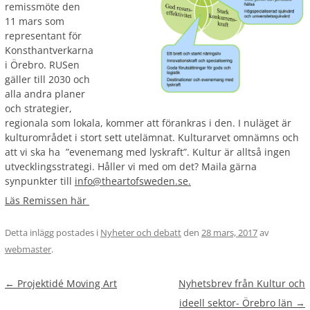
remissmöte den
11 mars som
representant för
Konsthantverkarna
i Örebro. RUSen
gäller till 2030 och
alla andra planer
och strategier,
regionala som lokala, kommer att förankras i den. I nuläget är
kulturområdet i stort sett utelämnat. Kulturarvet omnämns och
att vi ska ha ”evenemang med lyskraft”. Kultur är alltså ingen
utvecklingsstrategi. Håller vi med om det? Maila gärna
synpunkter till
info@theartofsweden.se.
Läs Remissen här
Detta inlägg postades i
Nyheter och debatt
den
28 mars, 2017
av
webmaster
.
Inläggsnavigering
←
Projektidé Moving Art
Nyhetsbrev från Kultur och
ideell sektor- Örebro län
→