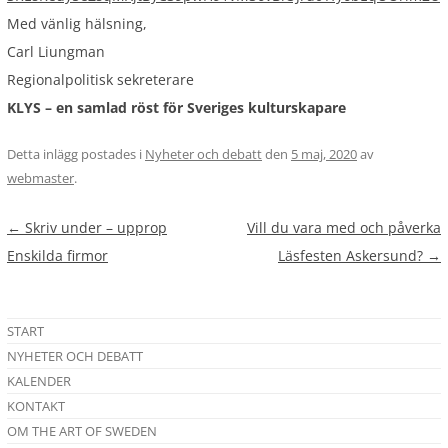
Med vänlig hälsning,
Carl Liungman
Regionalpolitisk sekreterare
KLYS – en samlad röst för Sveriges kulturskapare
Detta inlägg postades i
Nyheter och debatt
den
5 maj, 2020
av
webmaster
.
Inläggsnavigering
←
Skriv under – upprop
Vill du vara med och påverka
Enskilda firmor
Läsfesten Askersund?
→
START
NYHETER OCH DEBATT
KALENDER
KONTAKT
OM THE ART OF SWEDEN