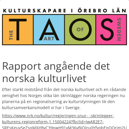
Rapport angående det
norska kulturlivet
Efter starkt motstånd från det norska kulturlivet och en rådande
oenighet hos Norges olika län skrinlägger norska regeringen nu
planerna på en regionalisering av kulturstyrningen lik den
kultursamverkansmodell vi har i Sverige.
https://www.nrk.no/kultur/regjeringen-snur-_-skrinlegger-
kulturens-regionreform-1.15004224?fbclid=IwAR2E7-
SREsKeuy5eZsqMXjtByC39pwH91vM36vBiOJru0YfyobEqOOrim2U