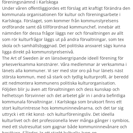
föreningsnämnd i Karlskoga
Under våren offentliggjordes ett förslag att kraftigt förändra den
kommunala organisationen för kultur och föreningsarbete i
Karlskoga. Förslaget, som kommer från kommunstyrelsens
ordförande samt då tillförordnad kommunchef, innebär att
nämnden för dessa frågor läggs ner och förvaltningen av allt
som rör kulturfrågor läggs ut på andra förvaltningar, som tex
skola och samhällsbyggnad. Det politiska ansvaret sägs kunna
ligga direkt på kommunstyrelsenivå.
The Art of Sweden är en länsövergripande ideell förening för
yrkesverksamma konstnärer. Våra medlemmar är verksamma i
länets alla kommuner. Vi ser med stor oro på hur länets näst
största kommun, med så stark och tydlig kulturprofil, är beredd
att nedmontera kommunens politiska kulturorganisation.
Följden blir ju även att förvaltningen och dess kunskap och
helhetssyn försvinner och det arbetet går in i andra befintliga
kommunala förvaltningar. I Karlskoga som bruksort finns ett
stort kulturintresse hos kommuninnevånarna, och det tar sig
uttryck i ett rikt konst- och kulturföreningsliv. Det ideella
kulturlivet och det professionella lever många gånger i symbios,
med ett slutresultat som gagnar både kommuninnevånare och
besökare. Således är ett starkt kulturliv även en