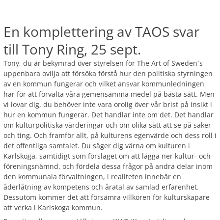
En komplettering av TAOS svar
till Tony Ring, 25 sept.
Tony, du är bekymrad över styrelsen för The Art of Sweden´s
uppenbara ovilja att försöka förstå hur den politiska styrningen
av en kommun fungerar och vilket ansvar kommunledningen
har för att förvalta våra gemensamma medel på bästa sätt. Men
vi lovar dig, du behöver inte vara orolig över vår brist på insikt i
hur en kommun fungerar. Det handlar inte om det. Det handlar
om kulturpolitiska värderingar och om olika sätt att se på saker
och ting. Och framför allt, på kulturens egenvärde och dess roll i
det offentliga samtalet. Du säger dig värna om kulturen i
Karlskoga, samtidigt som förslaget om att lägga ner kultur- och
föreningsnämnd, och fördela dessa frågor på andra delar inom
den kommunala förvaltningen, i realiteten innebär en
åderlåtning av kompetens och åratal av samlad erfarenhet.
Dessutom kommer det att försämra villkoren för kulturskapare
att verka i Karlskoga kommun.