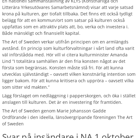
En nationell sammanställning av KLYS (Konstnärliga och
Litterära Yrkesutövares Samarbetsnämnd) visar att varje satsad
krona på kulturen, ger tiofalt tillbaka. Det finns ett också tydligt
belägg för att en kommun/ort som satsar på kulturen också
uppfattas som en attraktiv plats att, bo, verka och investera i.
Både mänskligt och finansiellt kapital.
The Art of Sweden verkar utifrån principen om en armlängds
avstånd. En princip som kulturförvaltningar i vårt land ofta varit
väl införstådda med. Hör vill vi citera kulturminister Amanda
Lind ”I totalitära samhällen är den fria konsten något av det
första som begränsas. Konsten måste stå fri. För att kunna
utvecklas självständigt – oavsett vilken konstnärlig intention som
ligger bakom. För att kunna kritisera och uppröra – oavsett vilka
som sitter vid makten.”
Lägg förslaget om nedläggning i papperskorgen, och öka i stället
anslagen till kulturen. Det är en investering för framtiden.
The Art of Sweden genom Marie Johansson Gadde
Ordförande i den ideella, länsövergripande föreningen The Art
of Sweden
Svar på insändare i NA 1 oktober