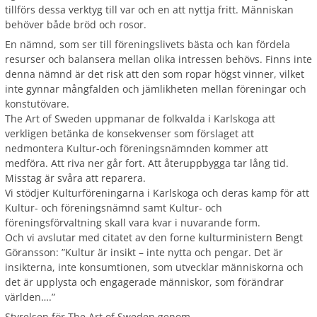
tillförs dessa verktyg till var och en att nyttja fritt. Människan
behöver både bröd och rosor.
En nämnd, som ser till föreningslivets bästa och kan fördela
resurser och balansera mellan olika intressen behövs. Finns inte
denna nämnd är det risk att den som ropar högst vinner, vilket
inte gynnar mångfalden och jämlikheten mellan föreningar och
konstutövare.
The Art of Sweden uppmanar de folkvalda i Karlskoga att
verkligen betänka de konsekvenser som förslaget att
nedmontera Kultur-och föreningsnämnden kommer att
medföra. Att riva ner går fort. Att återuppbygga tar lång tid.
Misstag är svåra att reparera.
Vi stödjer Kulturföreningarna i Karlskoga och deras kamp för att
Kultur- och föreningsnämnd samt Kultur- och
föreningsförvaltning skall vara kvar i nuvarande form.
Och vi avslutar med citatet av den forne kulturministern Bengt
Göransson: ”Kultur är insikt – inte nytta och pengar. Det är
insikterna, inte konsumtionen, som utvecklar människorna och
det är upplysta och engagerade människor, som förändrar
världen….”
Styrelsen för The Art of Sweden genom