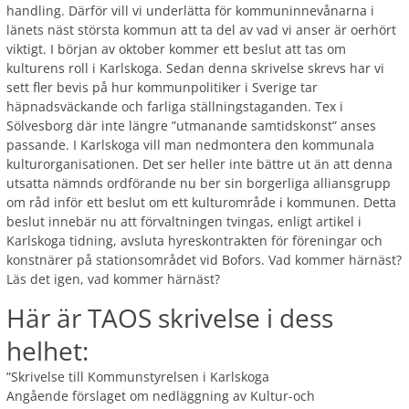
handling. Därför vill vi underlätta för kommuninnevånarna i
länets näst största kommun att ta del av vad vi anser är oerhört
viktigt. I början av oktober kommer ett beslut att tas om
kulturens roll i Karlskoga. Sedan denna skrivelse skrevs har vi
sett fler bevis på hur kommunpolitiker i Sverige tar
häpnadsväckande och farliga ställningstaganden. Tex i
Sölvesborg där inte längre ”utmanande samtidskonst” anses
passande. I Karlskoga vill man nedmontera den kommunala
kulturorganisationen. Det ser heller inte bättre ut än att denna
utsatta nämnds ordförande nu ber sin borgerliga alliansgrupp
om råd inför ett beslut om ett kulturområde i kommunen. Detta
beslut innebär nu att förvaltningen tvingas, enligt artikel i
Karlskoga tidning, avsluta hyreskontrakten för föreningar och
konstnärer på stationsområdet vid Bofors. Vad kommer härnäst?
Läs det igen, vad kommer härnäst?
Här är TAOS skrivelse i dess
helhet:
”Skrivelse till Kommunstyrelsen i Karlskoga
Angående förslaget om nedläggning av Kultur-och