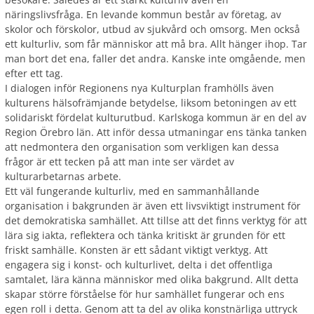
näringslivsfråga. En levande kommun består av företag, av
skolor och förskolor, utbud av sjukvård och omsorg. Men också
ett kulturliv, som får människor att må bra. Allt hänger ihop. Tar
man bort det ena, faller det andra. Kanske inte omgående, men
efter ett tag.
I dialogen inför Regionens nya Kulturplan framhölls även
kulturens hälsofrämjande betydelse, liksom betoningen av ett
solidariskt fördelat kulturutbud. Karlskoga kommun är en del av
Region Örebro län. Att inför dessa utmaningar ens tänka tanken
att nedmontera den organisation som verkligen kan dessa
frågor är ett tecken på att man inte ser värdet av
kulturarbetarnas arbete.
Ett väl fungerande kulturliv, med en sammanhållande
organisation i bakgrunden är även ett livsviktigt instrument för
det demokratiska samhället. Att tillse att det finns verktyg för att
lära sig iakta, reflektera och tänka kritiskt är grunden för ett
friskt samhälle. Konsten är ett sådant viktigt verktyg. Att
engagera sig i konst- och kulturlivet, delta i det offentliga
samtalet, lära känna människor med olika bakgrund. Allt detta
skapar större förståelse för hur samhället fungerar och ens
egen roll i detta. Genom att ta del av olika konstnärliga uttryck