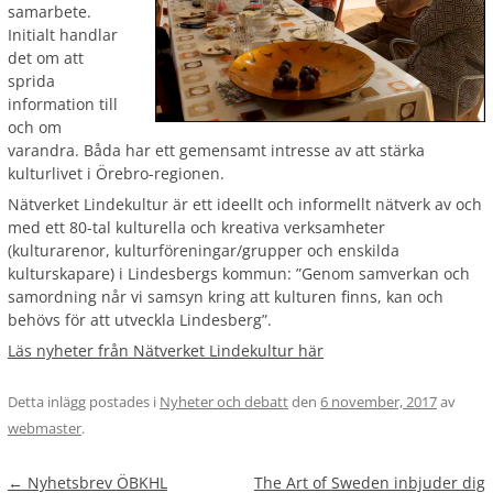
samarbete.
Initialt handlar
det om att
sprida
information till
och om
varandra. Båda har ett gemensamt intresse av att stärka
kulturlivet i Örebro-regionen.
Nätverket Lindekultur är ett ideellt och informellt nätverk av och
med ett 80-tal kulturella och kreativa verksamheter
(kulturarenor, kulturföreningar/grupper och enskilda
kulturskapare) i Lindesbergs kommun: ”Genom samverkan och
samordning når vi samsyn kring att kulturen finns, kan och
behövs för att utveckla Lindesberg”.
Läs nyheter från Nätverket Lindekultur här
Detta inlägg postades i
Nyheter och debatt
den
6 november, 2017
av
webmaster
.
Inläggsnavigering
←
Nyhetsbrev ÖBKHL
The Art of Sweden inbjuder dig