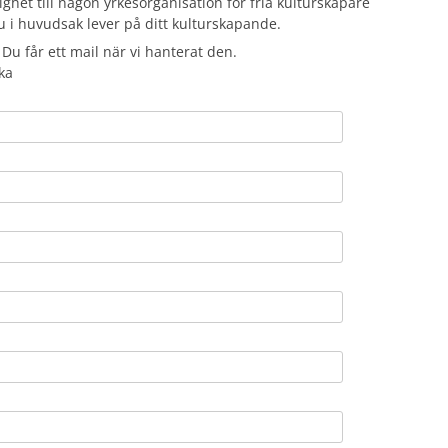
ighet till någon yrkesorganisation för fria kulturskapare
u i huvudsak lever på ditt kulturskapande.
 Du får ett mail när vi hanterat den.
ka