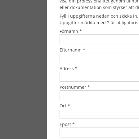
visa din professionalitet genom tillhör
eller dokumentation som styrker att d
Fyll i uppgifterna nedan och skicka in.
Uppgifter märkta med * är obligatoris
Förnamn *
Efternamn *
Adress *
Postnummer *
Ort *
Epost *