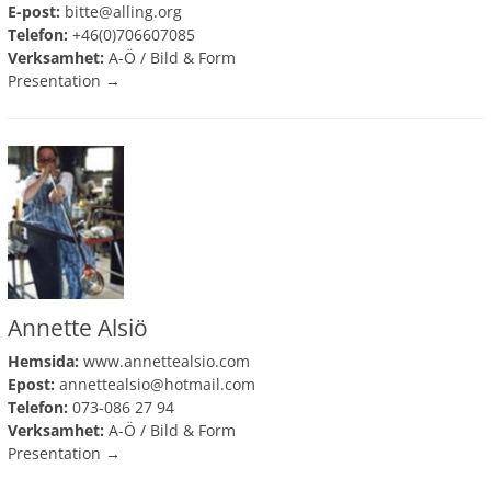
E-post:
bitte@alling.org
Telefon:
+46(0)706607085
Verksamhet:
A-Ö
/
Bild & Form
Presentation →
Annette Alsiö
Hemsida:
www.annettealsio.com
Epost:
annettealsio@hotmail.com
Telefon:
073-086 27 94
Verksamhet:
A-Ö
/
Bild & Form
Presentation →