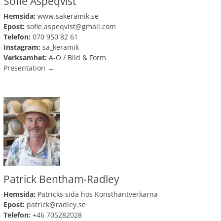
Sofie Aspeqvist
Hemsida:
www.sakeramik.se
Epost:
sofie.aspeqvist@gmail.com
Telefon:
070 950 82 61
Instagram:
sa_keramik
Verksamhet:
A-Ö
/
Bild & Form
Presentation →
Patrick Bentham-Radley
Hemsida:
Patricks sida hos Konsthantverkarna
Epost:
patrick@radley.se
Telefon:
+46 705282028