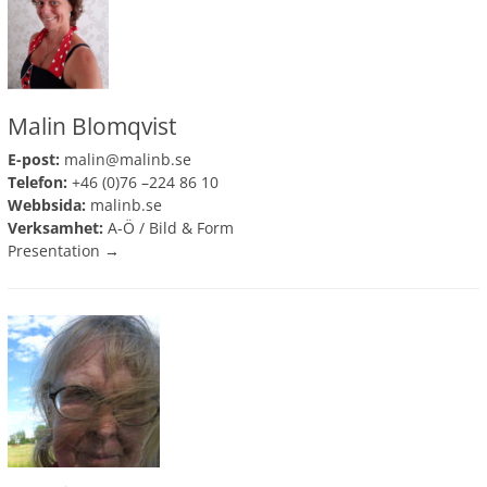
Malin Blomqvist
E-post:
malin@malinb.se
Telefon:
+46 (0)76 –224 86 10
Webbsida:
malinb.se
Verksamhet:
A-Ö
/
Bild & Form
Presentation →