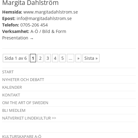
Margita Dahlström
Hemsida:
www.margitadahlstrom.se
Epost:
info@margitadahlstrom.se
Telefon:
0705-206 454
Verksamhet:
A-Ö
/
Bild & Form
Presentation →
Sida 1 av 6
1
2
3
4
5
...
»
Sista »
START
NYHETER OCH DEBATT
KALENDER
KONTAKT
OM THE ART OF SWEDEN
BLI MEDLEM
NÄTVERKET LINDEKULTUR >>
KULTURSKAPARE A-Ö