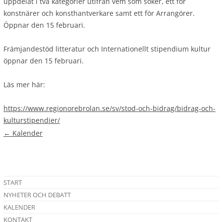
uppdelat i två kategorier utifrån vem som söker, ett för
konstnärer och konsthantverkare samt ett för Arrangörer.
Öppnar den 15 februari.
Främjandestöd litteratur och Internationellt stipendium kultur
öppnar den 15 februari.
Läs mer här:
https://www.regionorebrolan.se/sv/stod-och-bidrag/bidrag-och-
kulturstipendier/
←
Kalender
START
NYHETER OCH DEBATT
KALENDER
KONTAKT