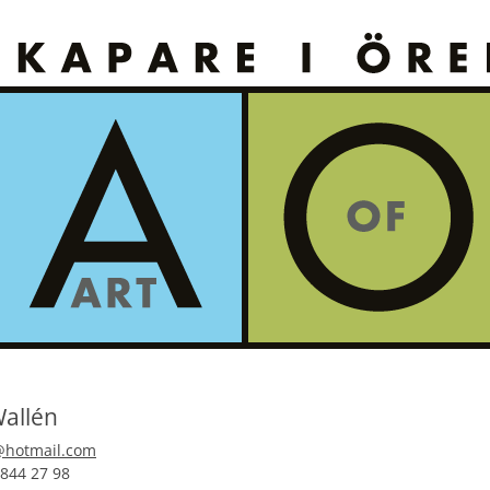
allén
hotmail.com
844 27 98