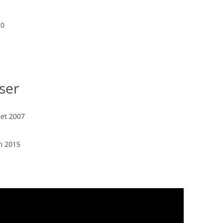
10
ser
set 2007
m 2015