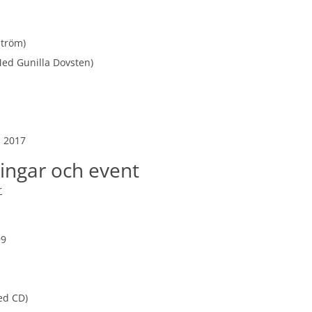
Ström)
ed Gunilla Dovsten)
p 2017
ingar och event
r
99
ed CD)