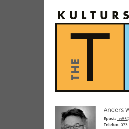
Anders W
Epost:
_w56@
Telefon:
073-