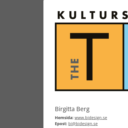
Birgitta Berg
Hemsida:
www.bidesign.se
Epost:
bi@bidesign.se