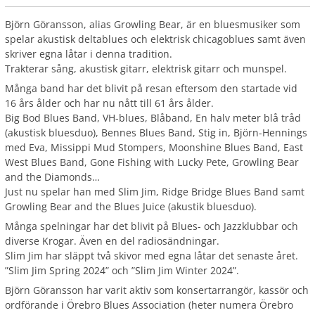
Björn Göransson, alias Growling Bear, är en bluesmusiker som
spelar akustisk deltablues och elektrisk chicagoblues samt även
skriver egna låtar i denna tradition.
Trakterar sång, akustisk gitarr, elektrisk gitarr och munspel.
Många band har det blivit på resan eftersom den startade vid
16 års ålder och har nu nått till 61 års ålder.
Big Bod Blues Band, VH-blues, Blåband, En halv meter blå tråd
(akustisk bluesduo), Bennes Blues Band, Stig in, Björn-Hennings
med Eva, Missippi Mud Stompers, Moonshine Blues Band, East
West Blues Band, Gone Fishing with Lucky Pete, Growling Bear
and the Diamonds…
Just nu spelar han med Slim Jim, Ridge Bridge Blues Band samt
Growling Bear and the Blues Juice (akustik bluesduo).
Många spelningar har det blivit på Blues- och Jazzklubbar och
diverse Krogar. Även en del radiosändningar.
Slim Jim har släppt två skivor med egna låtar det senaste året.
”Slim Jim Spring 2024” och ”Slim Jim Winter 2024”.
Björn Göransson har varit aktiv som konsertarrangör, kassör och
ordförande i Örebro Blues Association (heter numera Örebro