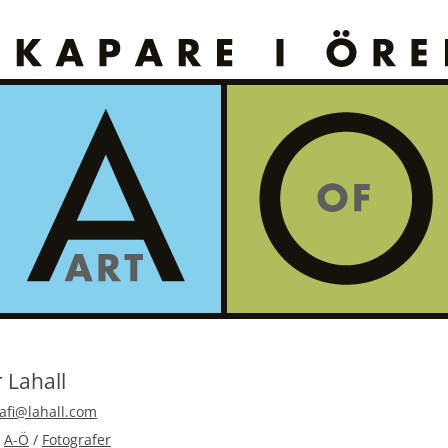
 Lahall
rafi@lahall.com
A-Ö
/
Fotografer