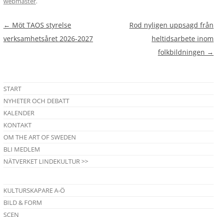
webmaster
.
Inläggsnavigering
←
Möt TAOS styrelse
Rod nyligen uppsagd från
verksamhetsåret 2026-2027
heltidsarbete inom
folkbildningen
→
START
NYHETER OCH DEBATT
KALENDER
KONTAKT
OM THE ART OF SWEDEN
BLI MEDLEM
NÄTVERKET LINDEKULTUR >>
KULTURSKAPARE A-Ö
BILD & FORM
SCEN