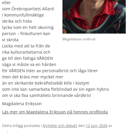
eller
som Örebropartiets Allard
i kommunfullmäktige
skrika och hota
tycka som en helt okunnig
person – finkulturen kan
Magdalenas ordbruk
vi skrota
Locka med att ta från de
rika kulturarbetarna och
ge till den fattiga VÅRDEN
säga vi måste va en hården
för VÅRDEN lider av personalbrist och låga löner
men det krävs mer mycket mer
än en skrikande bekräftelsekåt kille i kostym
som inte kan samarbeta förblindad av sin egen hybris
om vi ska fixa samhällets brinnande vårdkris!
Magdalena Eriksson
Läs mer om Magdalena Eriksson på hennes profilsida
Detta inlägg postades i
Nyheter och debatt
den
12 juni, 2026
av