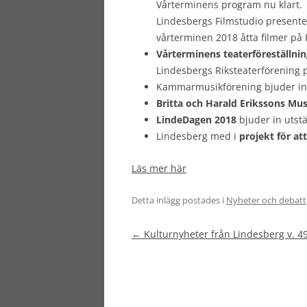
Vårterminens program nu klart.
Lindesbergs Filmstudio presente
vårterminen 2018 åtta filmer på 
Vårterminens teaterföreställnin
Lindesbergs Riksteaterförening 
Kammarmusikförening bjuder in 
Britta och Harald Erikssons Mu
LindeDagen 2018
bjuder in utst
Lindesberg med i
projekt för at
Läs mer här
Detta inlägg postades i
Nyheter och debatt
Inläggsnavigering
←
Kulturnyheter från Lindesberg v. 4