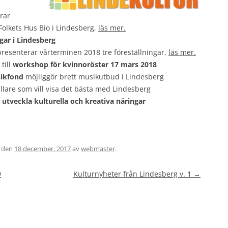
rar
Folkets Hus Bio i Lindesberg,
läs mer.
gar i Lindesberg
presenterar vårterminen 2018 tre föreställningar,
läs mer.
till
workshop för kvinnoröster 17 mars 2018
sikfond
möjliggör brett musikutbud i Lindesberg
ällare som vill visa det bästa med Lindesberg
t utveckla kulturella och kreativa näringar
den
18 december, 2017
av
webmaster
.
9
Kulturnyheter från Lindesberg v. 1
→