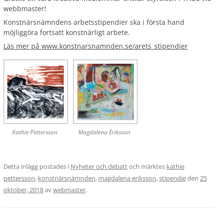
webbmaster!
Konstnärsnämndens arbetsstipendier ska i första hand
möjliggöra fortsatt konstnärligt arbete.
Läs mer på www.konstnarsnamnden.se/arets_stipendier
Kathie Pettersson
Magdalena Eriksson
Detta inlägg postades i
Nyheter och debatt
och märktes
kathie
pettersson
,
konstnärsnämnden
,
magdalena eriksson
,
stipendie
den
25
oktober, 2018
av
webmaster
.