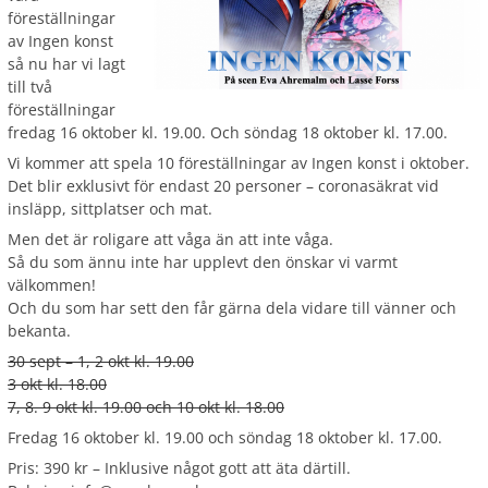
föreställningar
av Ingen konst
så nu har vi lagt
till två
föreställningar
fredag 16 oktober kl. 19.00. Och söndag 18 oktober kl. 17.00.
Vi kommer att spela 10 föreställningar av Ingen konst i oktober.
Det blir exklusivt för endast 20 personer – coronasäkrat vid
insläpp, sittplatser och mat.
Men det är roligare att våga än att inte våga.
Så du som ännu inte har upplevt den önskar vi varmt
välkommen!
Och du som har sett den får gärna dela vidare till vänner och
bekanta.
30 sept – 1, 2 okt kl. 19.00
3 okt kl. 18.00
7, 8. 9 okt kl. 19.00 och 10 okt kl. 18.00
Fredag 16 oktober kl. 19.00 och söndag 18 oktober kl. 17.00.
Pris: 390 kr – Inklusive något gott att äta därtill.