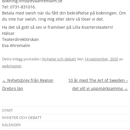
Bokning:info@evaahremalm.se
Tel: 0731-831016.
Betala med swish när du fått din bekräftelse på bokningen. Om
du inte har swish, ring mig eller skriv så löser vi det.
Ha det så gott så ses vi framöver på Lilla Kvartersteatern!
Hälsar
Teaterdirektörskan
Eva Ahremalm
Detta inlägg postades i
Nyheter och debatt
den
14 september, 2020
av
webmaster
.
Inläggsnavigering
←
Nyhetsbrev från Region
10 år med The Art of Sweden –
Örebro län
det vill vi uppmärksamma
→
START
NYHETER OCH DEBATT
KALENDER