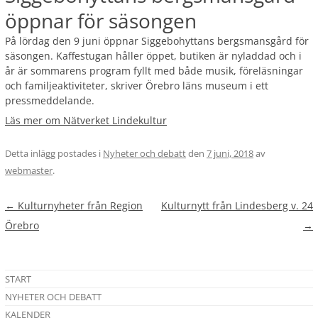
öppnar för säsongen
På lördag den 9 juni öppnar Siggebohyttans bergsmansgård för
säsongen. Kaffestugan håller öppet, butiken är nyladdad och i
år är sommarens program fyllt med både musik, föreläsningar
och familjeaktiviteter, skriver Örebro läns museum i ett
pressmeddelande.
Läs mer om Nätverket Lindekultur
Detta inlägg postades i
Nyheter och debatt
den
7 juni, 2018
av
webmaster
.
Inläggsnavigering
←
Kulturnyheter från Region
Kulturnytt från Lindesberg v. 24
Örebro
→
START
NYHETER OCH DEBATT
KALENDER