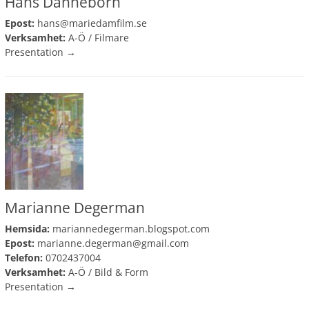
Hans Danneborn
Epost:
hans@mariedamfilm.se
Verksamhet:
A-Ö
/
Filmare
Presentation →
Marianne Degerman
Hemsida:
mariannedegerman.blogspot.com
Epost:
marianne.degerman@gmail.com
Telefon:
0702437004
Verksamhet:
A-Ö
/
Bild & Form
Presentation →