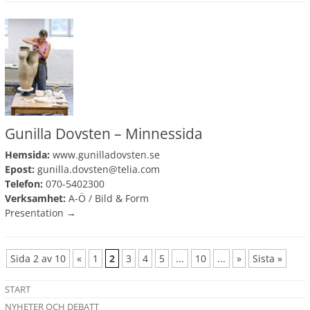
Gunilla Dovsten – Minnessida
Hemsida:
www.gunilladovsten.se
Epost:
gunilla.dovsten@telia.com
Telefon:
070-5402300
Verksamhet:
A-Ö
/
Bild & Form
Presentation →
Sida 2 av 10
«
1
2
3
4
5
...
10
...
»
Sista »
START
NYHETER OCH DEBATT