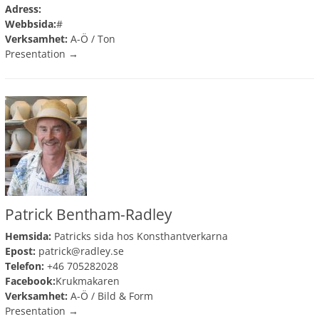
Adress:
Webbsida:
#
Verksamhet:
A-Ö
/
Ton
Presentation →
Patrick Bentham-Radley
Hemsida:
Patricks sida hos Konsthantverkarna
Epost:
patrick@radley.se
Telefon:
+46 705282028
Facebook:
Krukmakaren
Verksamhet:
A-Ö
/
Bild & Form
Presentation →