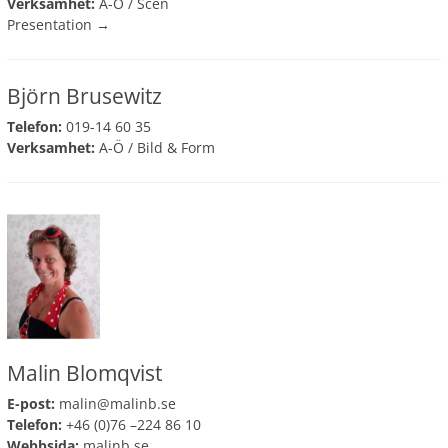
Verksamhet:
A-Ö
/
Scen
Presentation →
Björn Brusewitz
Telefon:
019-14 60 35
Verksamhet:
A-Ö
/
Bild & Form
Malin Blomqvist
E-post:
malin@malinb.se
Telefon:
+46 (0)76 –224 86 10
Webbsida:
malinb.se