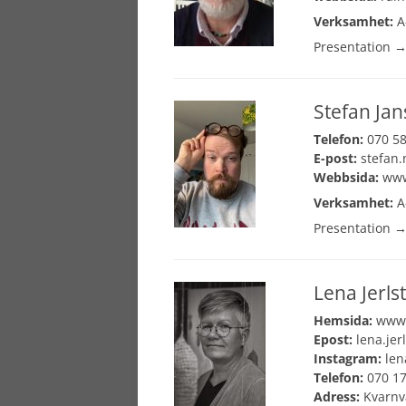
Verksamhet:
A
Presentation 
Stefan Ja
Telefon:
070 58
E-post:
stefan.
Webbsida:
www
Verksamhet:
A
Presentation 
Lena Jerl
Hemsida:
www.
Epost:
lena.je
Instagram:
len
Telefon:
070 17
Adress:
Kvarnvä