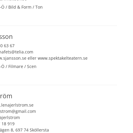
-Ö
/
Bild & Form
/
Ton
→
nsson
0 63 67
nafets@telia.com
.sjansson.se
eller
www.spektakelteatern.se
-Ö
/
Filmare
/
Scen
→
ström
lenajerlstrom.se
rlstrom@gmail.com
ajerlstrom
 18 919
gen 8, 697 74 Sköllersta