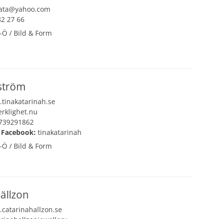
pata@yahoo.com
2 27 66
-Ö
/
Bild & Form
→
ström
tinakatarinah.se
rklighet.nu
739291862
 Facebook:
tinakatarinah
-Ö
/
Bild & Form
→
ällzon
catarinahallzon.se