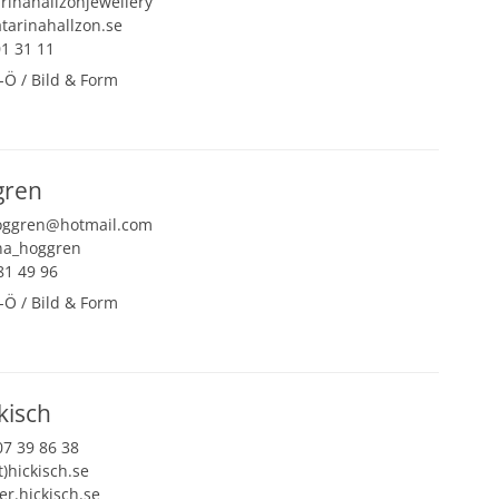
arinahallzonjewellery
tarinahallzon.se
1 31 11
-Ö
/
Bild & Form
→
gren
oggren@hotmail.com
na_hoggren
1 49 96
-Ö
/
Bild & Form
→
kisch
07 39 86 38
t)hickisch.se
er.hickisch.se