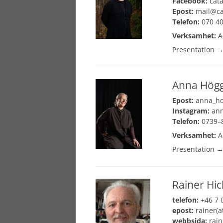
Facebook:
cat
Epost:
mail@ca
Telefon:
070 40
Verksamhet:
A
Presentation 
Anna Hög
Epost:
anna_h
Instagram:
an
Telefon:
0739–8
Verksamhet:
A
Presentation 
Rainer Hic
telefon:
+46 7 
epost:
rainer(a
webbsida:
rain