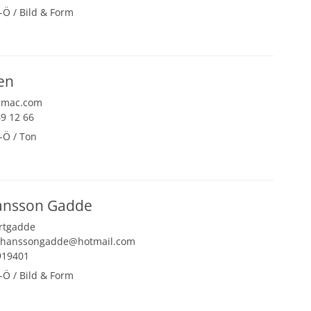
-Ö
/
Bild & Form
→
en
@mac.com
9 12 66
-Ö
/
Ton
→
ansson Gadde
rtgadde
ohanssongadde@hotmail.com
919401
-Ö
/
Bild & Form
→