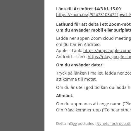
Länk till Årsmötet 14/3 kl. 15.00
https://zoom.us/j/92473103472?p
Lathund för att delta i ett Zoom-möte
Om du använder mobil eller surfplatt
Ladda ner appen Zoom cloud meetings f
om du har en Android.
Apple – Länk:
https://apps.apple.com
Android – Länk:
https://play.google.c
Om du använder dator:
Tryck på länken i mailet, ladda ner zoo
att komma till mötet.
Om du är ute i god tid kan du ladda
Allmänt:
Om du uppmanas att ange namn (”Pleas
Om fråga kommer upp (”To hear other pl
Detta inlägg postades i
Nyheter och debatt