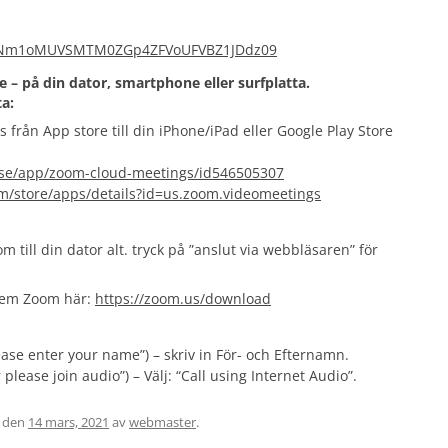
wd=Nm1oMUVSMTM0ZGp4ZFVoUFVBZ1JDdz09
 – på din dator, smartphone eller surfplatta.
a:
rån App store till din iPhone/iPad eller Google Play Store
/se/app/zoom-cloud-meetings/id546505307
om/store/apps/details?id=us.zoom.videomeetings
m till din dator alt. tryck på ”anslut via webbläsaren” för
 hem Zoom här:
https://zoom.us/download
e enter your name”) – skriv in För- och Efternamn.
ease join audio”) – Välj: “Call using Internet Audio”.
den
14 mars, 2021
av
webmaster
.