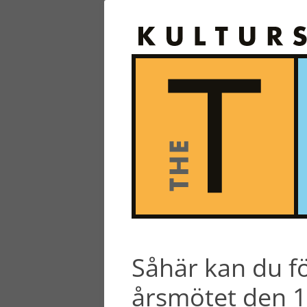
Såhär kan du fö
årsmötet den 