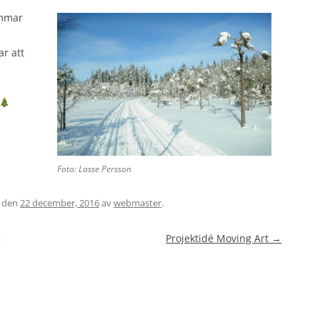
emmar
r att
Foto: Lasse Persson
den
22 december, 2016
av
webmaster
.
g
Projektidé Moving Art
→