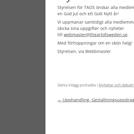
Styrelsen för TAOS önskar alla medl
en God Jul och ett Gott Nytt år!
Vi uppmanar samtidigt alla medlemma
skicka sina uppgifter och nyheter
till
webmaster@theartofsweden.se
.
Med förhoppningar om en skön helg!
Styrelsen, via Webbmaster
Detta inlägg postades i
Nyheter och debatt
Inläggsnavigering
←
Upphandling- Gestaltningsuppdra